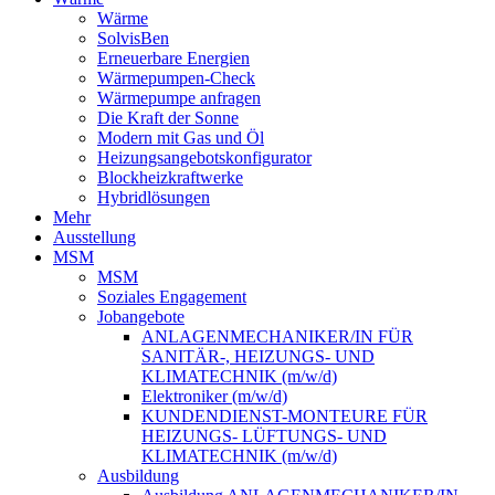
Wärme
SolvisBen
Erneuerbare Energien
Wärmepumpen-Check
Wärmepumpe anfragen
Die Kraft der Sonne
Modern mit Gas und Öl
Heizungsangebotskonfigurator
Blockheizkraftwerke
Hybridlösungen
Mehr
Ausstellung
MSM
MSM
Soziales Engagement
Jobangebote
ANLAGENMECHANIKER/IN FÜR
SANITÄR-, HEIZUNGS- UND
KLIMATECHNIK (m/w/d)
Elektroniker (m/w/d)
KUNDENDIENST-MONTEURE FÜR
HEIZUNGS- LÜFTUNGS- UND
KLIMATECHNIK (m/w/d)
Ausbildung