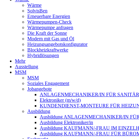
Wärme
SolvisBen
Erneuerbare Energien
Wärmepumpen-Check
Wärmepumpe anfragen
Die Kraft der Sonne
Modern mit Gas und Öl
Heizungsangebotskonfigurator
Blockheizkraftwerke
Hybridlösungen
Mehr
Ausstellung
MSM
MSM
Soziales Engagement
Jobangebote
ANLAGENMECHANIKER/IN FÜR SANITÄR-,
Elektroniker (m/w/d)
KUNDENDIENST-MONTEURE FÜR HEIZUNG
Ausbildung
Ausbildung ANLAGENMECHANIKER/IN FÜ
Ausbildung Elektroniker/in
Ausbildung KAUFMANN/-FRAU IM EINZE
Ausbildung KAUFMANN/-FRAU FÜR BÜ